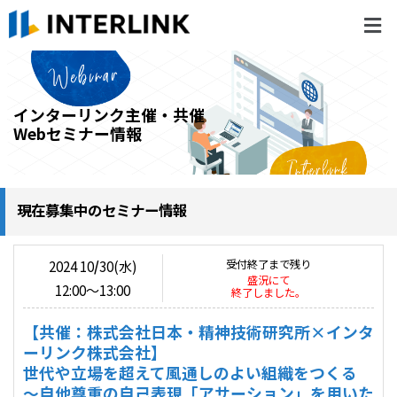
インターリンク主催・共催
Webセミナー情報
現在募集中のセミナー情報
受付終了まで残り
2024 10
/
30(水)
盛況にて
12:00〜13:00
終了しました。
【共催：株式会社日本・精神技術研究所×インタ
ーリンク株式会社】
世代や立場を超えて風通しのよい組織をつくる
～自他尊重の自己表現「アサーション」を用いた